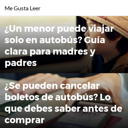
Saltar
Me Gusta Leer
al
contenido
¿Un menor puede viajar
solo en autobús? Guía
clara para madres y
padres
¿Se pueden cancelar
boletos de autobús? Lo
que debes saber antes de
comprar