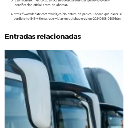
razon.com.mx/mexico/2019/06/18/autobuses-de-pasajeros-ya-piden-
identificacion-oficial-antes-de-abordar/
https://www.debate.com.mx/viajes/No-entres-en-panico-Conoce-que-hacer-si-
perdiste-tu-INE-y-tienes-que-viajar-en-autobus-o-avion-20240608-0109.html
Entradas relacionadas