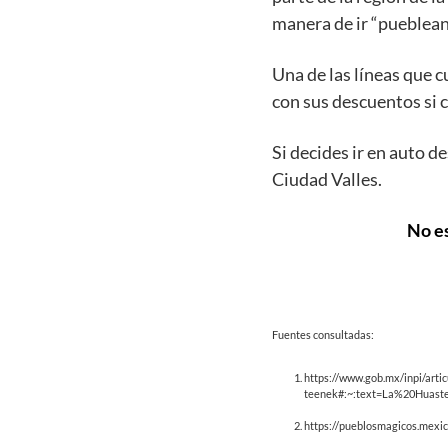
manera de ir “pueblean
Una de las líneas que 
con sus descuentos si 
Si decides ir en auto 
Ciudad Valles.
No es
Fuentes consultadas:
https://www.gob.mx/inpi/artic
teenek#:~:text=La%20Huast
https://pueblosmagicos.mexi