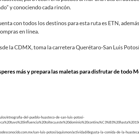
do” y conociendo cada rincón.
cuenta con todos los destinos para esta ruta es ETN, adem
compras en línea.
desde la CDMX, toma la carretera Querétaro-San Luis Potosí
peres más y prepara las maletas para disfrutar de todo 
ulos/etnografia-del-pueblo-huasteco-de-san-luis-potosi-
eca%20tuvo%20influencia%20tolteca,este%20dominio%20continu%C3%B3%20hasta%2015
codesconocido.com.mx/san-luis-potosi/aquismon/actividad/degusta-la-comida-de-la-huastec