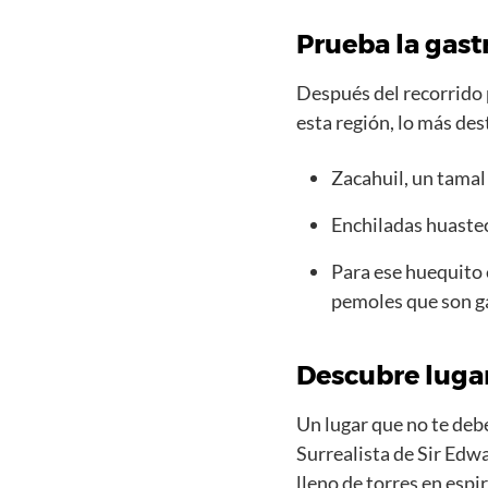
Prueba la gast
Después del recorrido 
esta región, lo más des
Zacahuil, un tamal
Enchiladas huastec
Para ese huequito 
pemoles que son ga
Descubre luga
Un lugar que no te debe
Surrealista de Sir Edwa
lleno de torres en espir