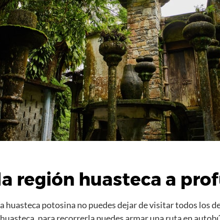
la región huasteca a pro
 la huasteca potosina no puedes dejar de visitar todos los 
a huasteca, para recorrerla puedes armar una ruta en autobú