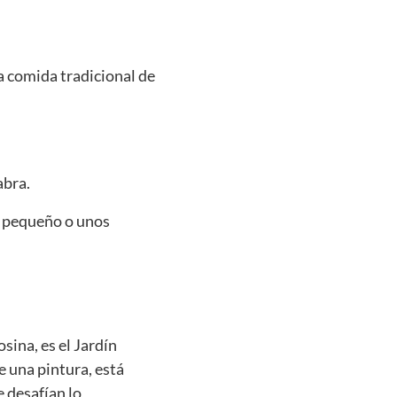
 comida tradicional de
abra.
y pequeño o unos
sina, es el Jardín
e una pintura, está
e desafían lo