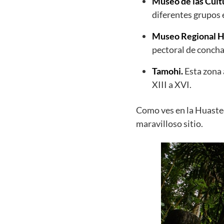
Museo de las Cult
diferentes grupos 
Museo Regional H
pectoral de concha
Tamohi.
Esta zona 
XIII a XVI.
Como ves en la Huastec
maravilloso sitio.