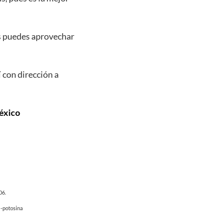
ás puedes aprovechar
 con dirección a
México
06.
a-potosina